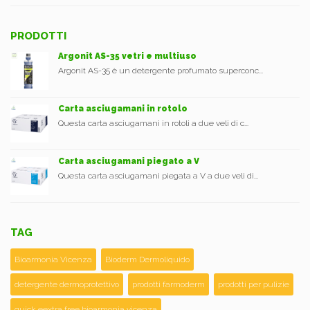
PRODOTTI
Argonit AS-35 vetri e multiuso
Argonit AS-35 è un detergente profumato superconc...
Carta asciugamani in rotolo
Questa carta asciugamani in rotoli a due veli di c...
Carta asciugamani piegato a V
Questa carta asciugamani piegata a V a due veli di...
TAG
Bioarmonia Vicenza
Bioderm Dermoliquido
detergente dermoprotettivo
prodotti farmoderm
prodotti per pulizie
quick eextra free bioarmonia vicenza