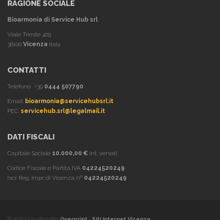
RAGIONE SOCIALE
Bioarmonia di Service Hub srl
Viale Trieste 409
36100
Vicenza
Italy
CONTATTI
Telefono: +39
0444 507790
Email:
bioarmonia@servicehubsrl.it
PEC:
servicehub.srl@legalmail.it
DATI FISCALI
Capitale Sociale
10.000,00 €
int. versati
Codice Fiscale e Partita IVA
04224520249
Iscr. Reg. Impr. di Vicenza nº
04224520249
© 2021 | Un altro sito
Overprint
|
Siti Internet Vicenza