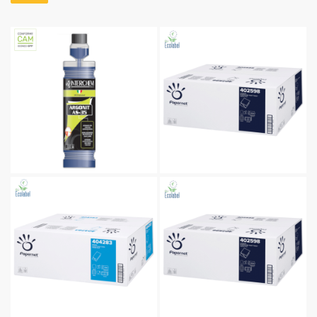
Carta asciugamani piegato a V
Carta igienica interfogliata
Carta asciugatutto
Legno ok