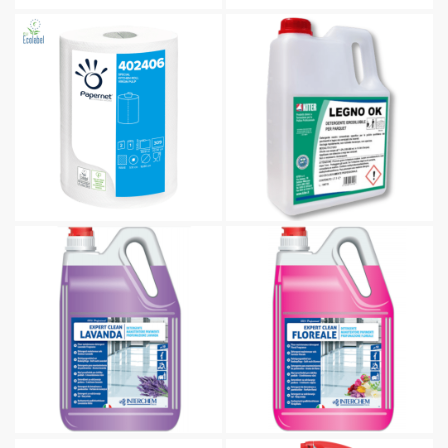
Expert Clean lavanda
Expert Clean floreale
Sorain detersivo lavatrice
Sanitar Rain