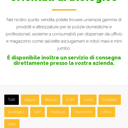
Nel nostro punto vendita potete trovare un’ampia gamma di
prodotti e attrezzature per le pulizie domestiche e
professionali, assieme a consumabili per dispenser da ufficio
e magazzino come salviette asciugamani e rotoli maxi e mini
jumbo.
È disponibile inoltre un servizio di consegna
direttamente presso la vostra azienda.
Argonit AS-35 vetri e multiuso
Carta asciugamani in rotolo
Tutti
Bagno
Bucato
CAM
Carta
Ecolabel
Ecologico
GPP
Multiuso
Pavimenti
Ufficio
Vetri