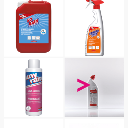
Lavalucida Unyrain
Wal Fresh
Percarbonato di sodio
Acido Citrico Greenatural
Greenatural
Carta Igienica pocket Blue 2
Veli